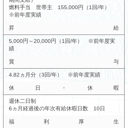
燃料手当 世帯主 155,000円（1回/年）
※前年度実績
昇給
5,000円～20,000円（1回/年） ※前年度実
績
賞与
4.82ヵ月分（3回/年） ※前年度実績
休日・休暇
週休二日制
6ヵ月経過後の年次有給休暇日数 10日
福利厚生